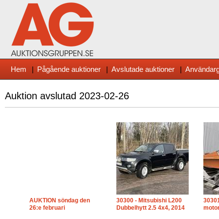
Hem
|
Pågående auktioner
|
Avslutade auktioner
|
Användarg
Auktion avslutad
2023-02-26
AUKTION söndag den
30300 - Mitsubishi L200
30301
26:e februari
Dubbelhytt 2.5 4x4, 2014
moto