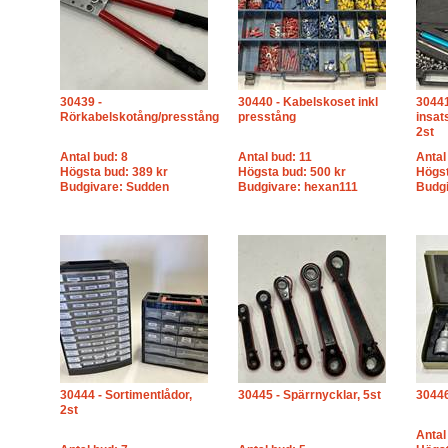
30439 -
30440 - Kabelskoset inkl
30441
Rörkabelskotång/presstång
presstång
insat
2st
Antal bud: 8
Antal bud: 11
Antal
Högsta bud: 389 kr
Högsta bud: 500 kr
Högst
Budgivare: Sudden
Budgivare: hexan111
Budgi
30444 - Sortimentlådor,
30445 - Spärrnycklar, 5st
30446
2st
Antal