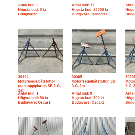
Antal bud: 0
Antal bud: 33
Antal
Högsta bud: 0 kr
Högsta bud: 86000 kr
Högst
Budgivare:
Budgivare: Bilcenter
Budgi
30304 -
30305 -
30306
Motor/segelbåtstöttor
Motor/segelbåtstöttor, SB
Motor
utan topp/plattor, SB 3-G,
3-G, 2st
3-G, 
2st
Antal bud: 1
Antal bud: 8
Antal
Högsta bud: 50 kr
Högsta bud: 500 kr
Högst
Budgivare: Oscar1
Budgivare: Oscar1
Budgi