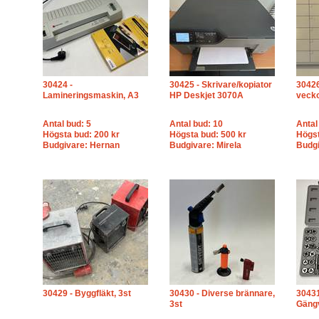
30424 -
30425 - Skrivare/kopiator
30426
Lamineringsmaskin, A3
HP Deskjet 3070A
vecko
Antal bud: 5
Antal bud: 10
Antal
Högsta bud: 200 kr
Högsta bud: 500 kr
Högst
Budgivare: Hernan
Budgivare: Mirela
Budgi
30429 - Byggfläkt, 3st
30430 - Diverse brännare,
30431
3st
Gäng