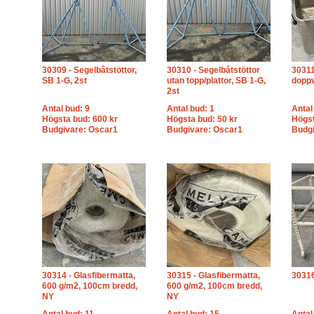
30309 - Segelbåtstöttor,
30310 - Segelbåtstöttor
30311
SB 1-G, 2st
utan topp/plattor, SB 1-G,
dopp
2st
Antal bud: 9
Antal bud: 1
Antal
Högsta bud: 600 kr
Högsta bud: 50 kr
Högst
Budgivare: Oscar1
Budgivare: Oscar1
Budgi
30314 - Glasfibermatta,
30315 - Glasfibermatta,
30316
600 g/m2, 100cm bredd,
600 g/m2, 100cm bredd,
NY
NY