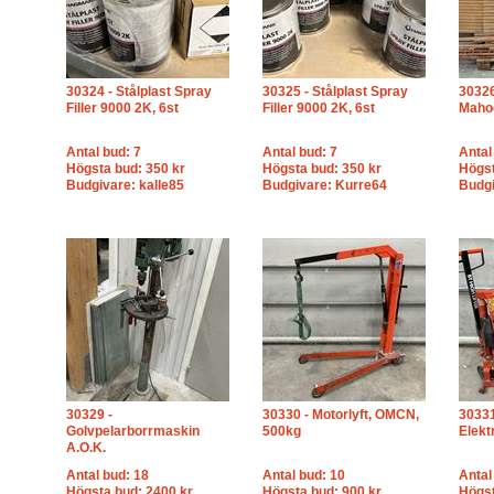
30324 - Stålplast Spray
30325 - Stålplast Spray
30326
Filler 9000 2K, 6st
Filler 9000 2K, 6st
Maho
Antal bud: 7
Antal bud: 7
Antal
Högsta bud: 350 kr
Högsta bud: 350 kr
Högst
Budgivare: kalle85
Budgivare: Kurre64
Budgi
30329 -
30330 - Motorlyft, OMCN,
30331
Golvpelarborrmaskin
500kg
Elekt
A.O.K.
Antal bud: 18
Antal bud: 10
Antal
Högsta bud: 2400 kr
Högsta bud: 900 kr
Högst