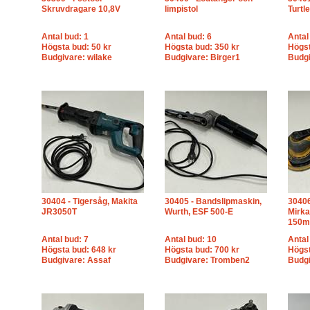
Skruvdragare 10,8V
limpistol
Turtl
Antal bud: 1
Antal bud: 6
Antal
Högsta bud: 50 kr
Högsta bud: 350 kr
Högst
Budgivare: wilake
Budgivare: Birger1
Budgi
30404 - Tigersåg, Makita
30405 - Bandslipmaskin,
30406
JR3050T
Wurth, ESF 500-E
Mirk
150
Antal bud: 7
Antal bud: 10
Antal
Högsta bud: 648 kr
Högsta bud: 700 kr
Högst
Budgivare: Assaf
Budgivare: Tromben2
Budg