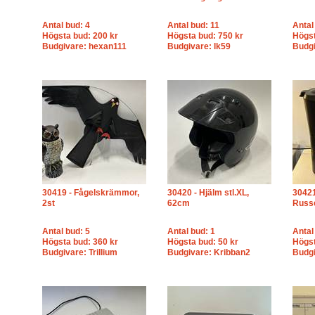
Antal bud: 4
Antal bud: 11
Antal
Högsta bud: 200 kr
Högsta bud: 750 kr
Högst
Budgivare: hexan111
Budgivare: lk59
Budgi
30419 - Fågelskrämmor,
30420 - Hjälm stl.XL,
30421
2st
62cm
Russe
Antal bud: 5
Antal bud: 1
Antal
Högsta bud: 360 kr
Högsta bud: 50 kr
Högst
Budgivare: Trillium
Budgivare: Kribban2
Budgi