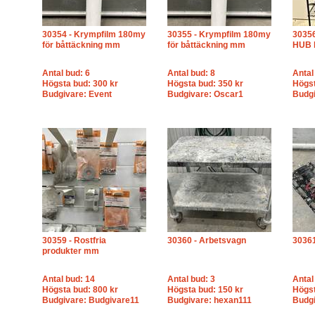
30354 - Krympfilm 180my
30355 - Krympfilm 180my
30356
för båttäckning mm
för båttäckning mm
HUB k
Antal bud: 6
Antal bud: 8
Antal
Högsta bud: 300 kr
Högsta bud: 350 kr
Högst
Budgivare: Event
Budgivare: Oscar1
Budgi
30359 - Rostfria
30360 - Arbetsvagn
30361
produkter mm
Antal bud: 14
Antal bud: 3
Antal
Högsta bud: 800 kr
Högsta bud: 150 kr
Högst
Budgivare: Budgivare11
Budgivare: hexan111
Budgi