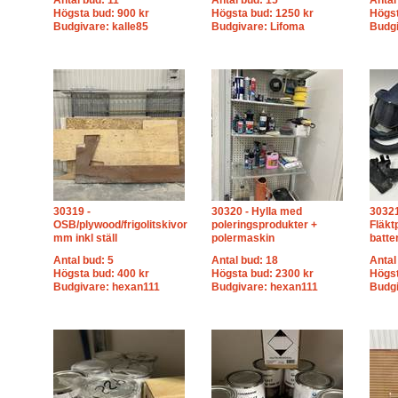
Antal bud: 11
Antal bud: 15
Antal
Högsta bud: 900 kr
Högsta bud: 1250 kr
Högst
Budgivare: kalle85
Budgivare: Lifoma
Budgi
30319 -
30320 - Hylla med
30321
OSB/plywood/frigolitskivor
poleringsprodukter +
Fläkt
mm inkl ställ
polermaskin
batter
Antal bud: 5
Antal bud: 18
Antal
Högsta bud: 400 kr
Högsta bud: 2300 kr
Högst
Budgivare: hexan111
Budgivare: hexan111
Budgi