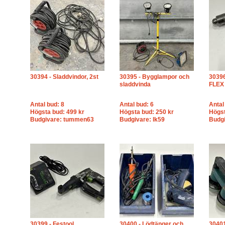
30394 - Sladdvindor, 2st
30395 - Bygglampor och
30396
sladdvinda
FLEX
Antal bud: 8
Antal bud: 6
Antal
Högsta bud: 499 kr
Högsta bud: 250 kr
Högst
Budgivare: tummen63
Budgivare: lk59
Budg
30399 - Festool
30400 - Lödtänger och
30401