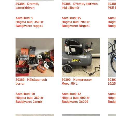
30384 - Dremel,
30385 - Dremel, eldriven
30386
batteridriven
inkl tillbehör
PSE 
Antal bud: 5
Antal bud: 15
Antal
Högsta bud: 350 kr
Högsta bud: 700 kr
Högst
Budgivare: ragge1
Budgivare: Birger1
Budgi
30389 - Hålsågar och
30390 - Kompressor
3039
borrar
Meec, 50 L
10/25
Antal bud: 10
Antal bud: 12
Antal
Högsta bud: 360 kr
Högsta bud: 900 kr
Högst
Budgivare: Janniz
Budgivare: Os009
Budgi