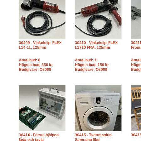
30409 - Vinkelslip, FLEX
30410 - Vinkelslip, FLEX
30411
L14-11, 125mm
L1710 FRA, 125mm
From
Antal bud: 6
Antal bud: 3
Antal
Högsta bud: 350 kr
Högsta bud: 150 kr
Högst
Budgivare: Os009
Budgivare: Os009
Budgi
30414 - Första hjälpen
30415 - Tvättmaskin
30416
låda och tavla
Samsung 6kg