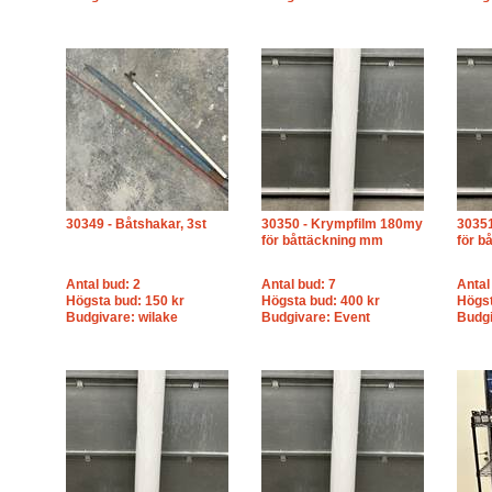
30349 - Båtshakar, 3st
30350 - Krympfilm 180my
30351
för båttäckning mm
för b
Antal bud: 2
Antal bud: 7
Antal
Högsta bud: 150 kr
Högsta bud: 400 kr
Högst
Budgivare: wilake
Budgivare: Event
Budgi