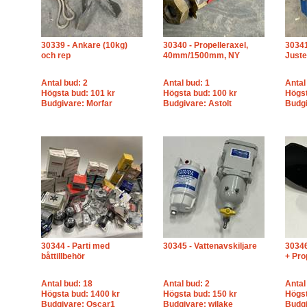
30339 - Ankare (10kg)
30340 - Propelleraxel,
30341
och rep
40mm/1500mm, NY
Juste
Antal bud: 2
Antal bud: 1
Antal
Högsta bud: 101 kr
Högsta bud: 100 kr
Högst
Budgivare: Morfar
Budgivare: Astolt
Budgi
30344 - Parti med
30345 - Vattenavskiljare
30346
båttillbehör
+ Pro
Antal bud: 18
Antal bud: 2
Antal
Högsta bud: 1400 kr
Högsta bud: 150 kr
Högst
Budgivare: Oscar1
Budgivare: wilake
Budg