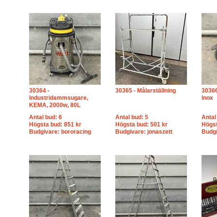
30364 -
30365 - Målarställning
30366 
Industridammsugare,
lnox
KEMA, 2000w, 80L
Antal bud: 6
Antal bud: 5
Antal
Högsta bud: 851 kr
Högsta bud: 501 kr
Högst
Budgivare: bororacing
Budgivare: jonaszett
Budgi