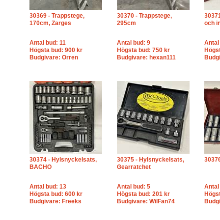
30369 - Trappstege,
30370 - Trappstege,
30371
170cm, Zarges
295cm
och i
Antal bud: 11
Antal bud: 9
Antal
Högsta bud: 900 kr
Högsta bud: 750 kr
Högst
Budgivare: Orren
Budgivare: hexan111
Budgi
30374 - Hylsnyckelsats,
30375 - Hylsnyckelsats,
30376
BACHO
Gearratchet
Antal bud: 13
Antal bud: 5
Antal
Högsta bud: 600 kr
Högsta bud: 201 kr
Högst
Budgivare: Freeks
Budgivare: WilFan74
Budg