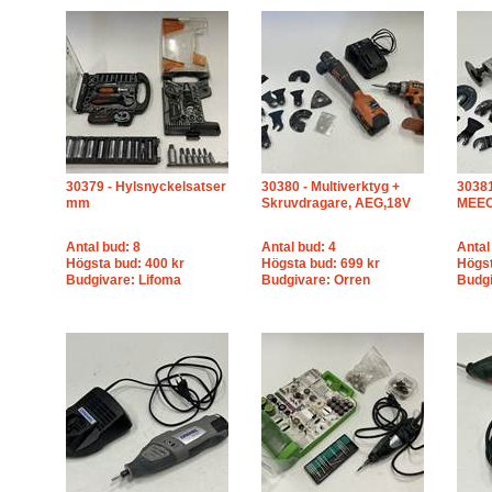
30379 - Hylsnyckelsatser
30380 - Multiverktyg +
30381
mm
Skruvdragare, AEG,18V
MEEC 
Antal bud: 8
Antal bud: 4
Antal
Högsta bud: 400 kr
Högsta bud: 699 kr
Högst
Budgivare: Lifoma
Budgivare: Orren
Budgi