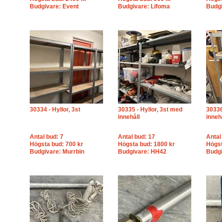
Budgivare: Event
Budgivare: Lifoma
Budgi
30334 - Hyllor, 3st
30335 - Hyllor, 3st med
30336
innehåll
inneh
Antal bud: 7
Antal bud: 17
Antal
Högsta bud: 700 kr
Högsta bud: 1800 kr
Högst
Budgivare: Murrbin
Budgivare: HH42
Budgi