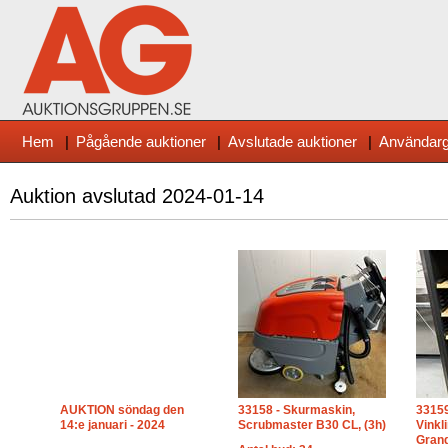
Hem
|
Pågående auktioner
|
Avslutade auktioner
|
Användarg
Auktion avslutad
2024-01-14
AUKTION söndag den
33158 - Skurmaskin,
33159
14:e januari - 2024
Scrubmaster B30 CL, (3h)
Vinkl
Grand