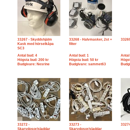
33267 - Skyddshjälm
33268 - Halvmasker, 2st +
33269
Kask med hörselkåpa
filter
SC3
Antal bud: 4
Antal bud: 1
Antal
Högsta bud: 200 kr
Högsta bud: 50 kr
Högst
Budgivare: Nesrine
Budgivare: sammet63
Budgi
33272 -
33273 -
33274
Skarvdosor/sladdar
Skarvdosor/sladdar