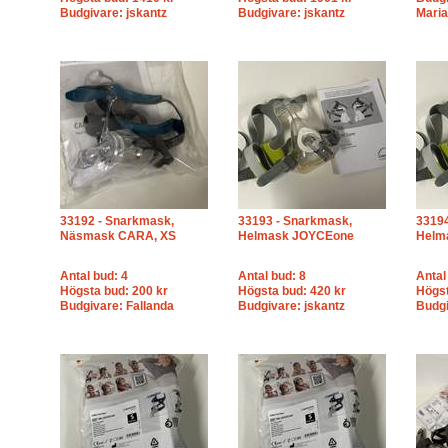
Budgivare: jskantz
Budgivare: jskantz
Maria
33192 - Snarkmask,
33193 - Snarkmask,
33194
Näsmask CARA, XS
Helmask JOYCEone
Helm
Antal bud: 4
Antal bud: 8
Antal
Högsta bud: 200 kr
Högsta bud: 420 kr
Högst
Budgivare: Fallanda
Budgivare: jskantz
Budgi