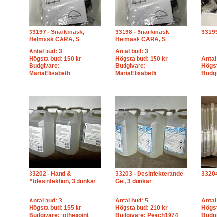
33197 - Snarkmask,
33198 - Snarkmask,
3319
Helmask CARA, S
Helmask CARA, S
Antal bud: 3
Antal bud: 3
Högsta bud: 150 kr
Högsta bud: 150 kr
Antal
Budgivare:
Budgivare:
Högst
MariaElisabeth
MariaElisabeth
Budgi
33202 - Hand &
33203 - Desinfekterande
33204
Ytdesinfektion, 3 dunkar
Gel, 3 dunkar
Antal bud: 3
Antal bud: 5
Antal
Högsta bud: 155 kr
Högsta bud: 210 kr
Högst
Budgivare: tothepoint
Budgivare: Peach1974
Budgi