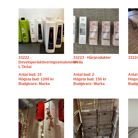
33222 -
33223 - Hårprodukter
33224
Developer/aktiveringsemulsionen
Wella
L´Oréal
Antal bud: 10
Antal bud: 2
Antal
Högsta bud: 1200 kr
Högsta bud: 150 kr
Högst
Budgivare: Marka
Budgivare: Marka
Budgi