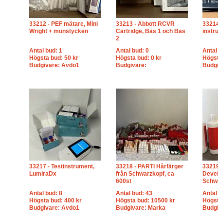
33212 - PEF mätare, Mini
33213 - Abbott RCVR
33214
Wright + munstycken
Cartridge, Bas 1 och Bas
instr
2
Antal bud: 1
Antal bud: 0
Antal
Högsta bud: 50 kr
Högsta bud: 0 kr
Högst
Budgivare: Avdo1
Budgivare:
Budg
33217 - Testinstrument,
33218 - PARTI Hårfärger
33219
LumiraDx
från Schwarzkopf, ca
Devel
600st
Schw
Antal bud: 8
Antal bud: 43
Antal
Högsta bud: 400 kr
Högsta bud: 10500 kr
Högst
Budgivare: Avdo1
Budgivare: Marka
Budgi