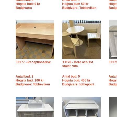
Antal bud: 0
Antal bud: 1
Antal
Högsta bud: 0 kr
Högsta bud: 50 kr
Högst
Budgivare:
Budgivare: Tobbeviken
Budgi
33177 - Receptionsdisk
33178 - Bord och 3st
33179
stolar, Vita
Antal bud: 2
Antal bud: 5
Antal
Högsta bud: 100 kr
Högsta bud: 455 kr
Högst
Budgivare: Tobbeviken
Budgivare: tothepoint
Budg