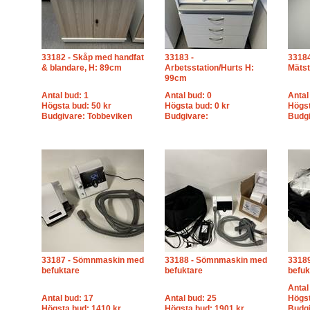
33182 - Skåp med handfat
33183 -
33184
& blandare, H: 89cm
Arbetsstation/Hurts H:
Mätst
99cm
Antal bud: 1
Antal bud: 0
Antal
Högsta bud: 50 kr
Högsta bud: 0 kr
Högst
Budgivare: Tobbeviken
Budgivare:
Budgi
33187 - Sömnmaskin med
33188 - Sömnmaskin med
3318
befuktare
befuktare
befuk
Antal
Antal bud: 17
Antal bud: 25
Högst
Högsta bud: 1410 kr
Högsta bud: 1901 kr
Budgi