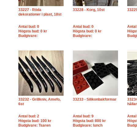
33227 - Röda
33228 - Korg, 10st
33229
dekorationer i plast, 18st
Antal bud: 0
Antal bud: 0
Antal
Högsta bud: 0 kr
Högsta bud: 0 kr
Högst
Budgivare:
Budgivare:
Budgi
33232 - Grillkniv, Amefo,
33233 - Silikonbakformar
33234
6st
hålla
Antal bud: 2
Antal bud: 9
Antal
Högsta bud: 100 kr
Högsta bud: 800 kr
Högst
Budgivare: Tsaren
Budgivare: lunch
Budgi