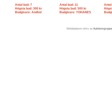
Antal bud: 7
Antal bud: 11
Antal
Högsta bud: 300 kr
Högsta bud: 500 kr
Högst
Budgivare: Andhol
Budgivare: YOHANES
Budg
Webbplatsen drivs av
Auktionsgrupp