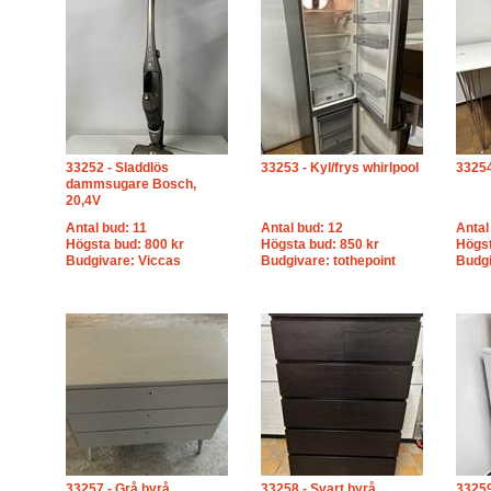
33252 - Sladdlös
33253 - Kyl/frys whirlpool
33254
dammsugare Bosch,
20,4V
Antal bud: 11
Antal bud: 12
Antal
Högsta bud: 800 kr
Högsta bud: 850 kr
Högst
Budgivare: Viccas
Budgivare: tothepoint
Budgi
33257 - Grå byrå
33258 - Svart byrå
33259 