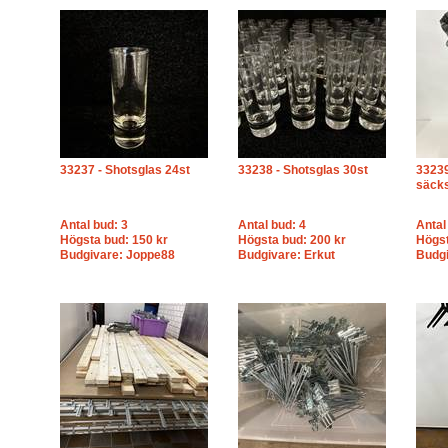
33237 - Shotsglas 24st
33238 - Shotsglas 30st
33239
säck
Antal bud: 3
Antal bud: 4
Antal
Högsta bud: 150 kr
Högsta bud: 200 kr
Högst
Budgivare: Joppe88
Budgivare: Erkut
Budgi