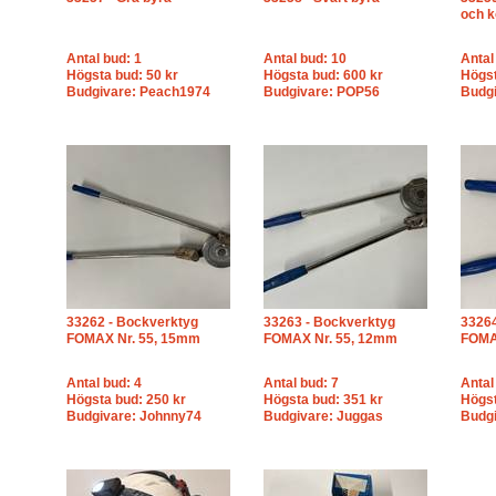
och k
Antal bud: 1
Antal bud: 10
Antal
Högsta bud: 50 kr
Högsta bud: 600 kr
Högst
Budgivare: Peach1974
Budgivare: POP56
Budgi
33262 - Bockverktyg
33263 - Bockverktyg
33264
FOMAX Nr. 55, 15mm
FOMAX Nr. 55, 12mm
FOMA
Antal bud: 4
Antal bud: 7
Antal
Högsta bud: 250 kr
Högsta bud: 351 kr
Högst
Budgivare: Johnny74
Budgivare: Juggas
Budgi