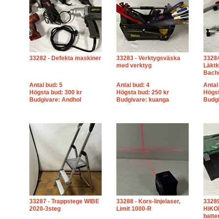
33282 - Defekta maskiner
33283 - Verktygsväska
33284
med verktyg
Läktk
Bach
Antal bud: 5
Antal bud: 4
Antal
Högsta bud: 300 kr
Högsta bud: 250 kr
Högst
Budgivare: Andhol
Budgivare: kuanga
Budgi
33287 - Trappstege WIBE
33288 - Kors-linjelaser,
33289
2020-3steg
Limit 1000-R
HiKOK
batter