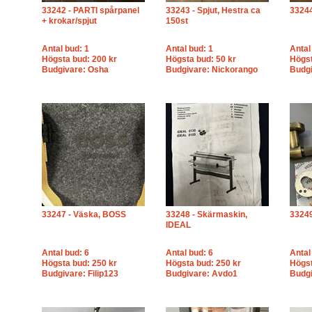
33242 - PARTI spårpanel
33243 - Spjut, Hestra ca
33244
+ krokar/spjut
150st
Antal bud: 1
Antal bud: 1
Antal
Högsta bud: 200 kr
Högsta bud: 50 kr
Högst
Budgivare: Osha
Budgivare: Nickorango
Budgi
33247 - Väska, BOSS
33248 - Skärmaskin,
33249
IDEAL
Antal bud: 6
Antal bud: 6
Antal
Högsta bud: 250 kr
Högsta bud: 250 kr
Högst
Budgivare: Filip123
Budgivare: Avdo1
Budgi