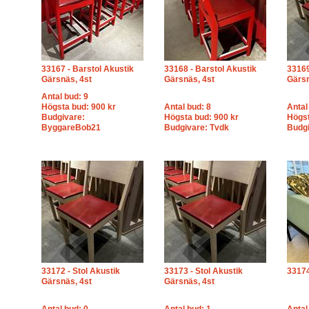
33167 - Barstol Akustik
33168 - Barstol Akustik
33169
Gärsnäs, 4st
Gärsnäs, 4st
Gärsn
Antal bud: 9
Högsta bud: 900 kr
Antal bud: 8
Antal
Budgivare:
Högsta bud: 900 kr
Högst
ByggareBob21
Budgivare: Tvdk
Budgi
33172 - Stol Akustik
33173 - Stol Akustik
33174
Gärsnäs, 4st
Gärsnäs, 4st