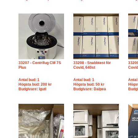
33207 - Centrifug CM 7S
33208 - Snabbtest för
33209
Plus
Covid, 640st
Covid
Antal bud: 1
Antal bud: 1
Antal
Högsta bud: 200 kr
Högsta bud: 50 kr
Högst
Budgivare: lguti
Budgivare: Dalpea
Budgi