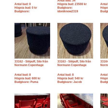
Antal bud: 34
Antal bud: 0
Högsta bud: 23500 kr
Antal
Högsta bud: 0 kr
Budgivare:
Högst
Budgivare:
idontknow2319
Budg
33162 - Sittpuff, Silo från
33163 - Sittpuff, Silo från
33164 
Normann Copenhage
Normann Copenhage
Norm
Antal bud: 8
Antal bud: 8
Antal
Högsta bud: 600 kr
Högsta bud: 540 kr
Högst
Budgivare: Puma
Budgivare: Jacob
Budg