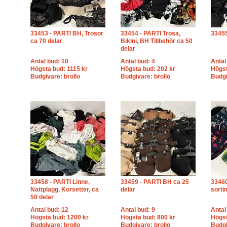
33453 - PARTI BH, Trosor
33454 - PARTI Trosa,
33455
ca 70 delar
Bikini, BH Tillbehör ca 50
delar
Antal bud: 10
Antal bud: 4
Antal
Högsta bud: 1115 kr
Högsta bud: 202 kr
Högst
Budgivare: brollo
Budgivare: brollo
Budgi
33458 - PARTI Linne,
33459 - PARTI BH ca 25
33460
Nattplagg, Korsetter, ca
delar
sorti
50 delar
Antal bud: 12
Antal bud: 9
Antal
Högsta bud: 1200 kr
Högsta bud: 800 kr
Högst
Budgivare: brollo
Budgivare: brollo
Budgi