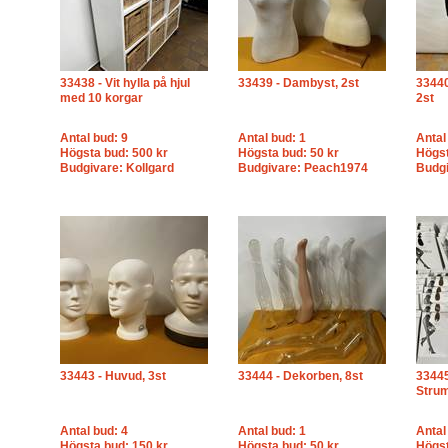
33438 - Vit hylla på hjul
33439 - Dambyst, 2st
33440
med 10 korgar
2st
Antal bud: 9
Antal bud: 1
Antal
Högsta bud: 500 kr
Högsta bud: 50 kr
Högst
Budgivare: Kollgard
Budgivare: Peach1974
Budgi
33443 - Huvud, 3st
33444 - Dekorben, 8st
33445
Strum
Antal bud: 4
Antal bud: 1
Antal
Högsta bud: 150 kr
Högsta bud: 50 kr
Högst