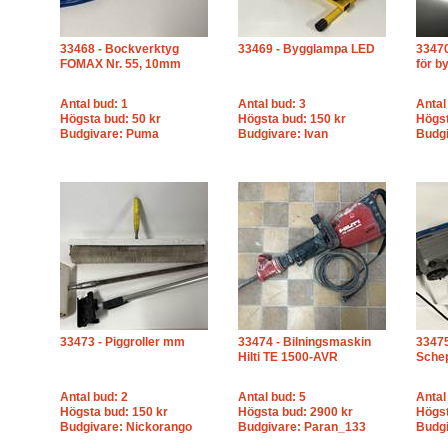
33468 - Bockverktyg
33469 - Bygglampa LED
33470
FOMAX Nr. 55, 10mm
för 
Antal bud: 1
Antal bud: 3
Antal
Högsta bud: 50 kr
Högsta bud: 150 kr
Högst
Budgivare: Puma
Budgivare: Ivan
Budgi
33473 - Piggroller mm
33474 - Bilningsmaskin
33475
Hilti TE 1500-AVR
Sche
Antal bud: 2
Antal bud: 5
Antal
Högsta bud: 150 kr
Högsta bud: 2900 kr
Högst
Budgivare: Nickorango
Budgivare: Paran_133
Budgi