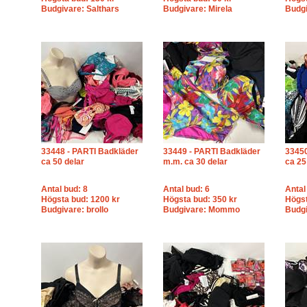
Budgivare: Salthars
Budgivare: Mirela
Budgi
33448 - PARTI Badkläder
33449 - PARTI Badkläder
33450
ca 50 delar
m.m. ca 30 delar
ca 25
Antal bud: 8
Antal bud: 6
Antal
Högsta bud: 1200 kr
Högsta bud: 350 kr
Högst
Budgivare: brollo
Budgivare: Mommo
Budgi