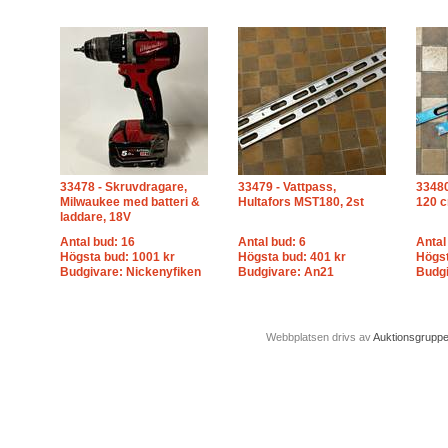
33478 - Skruvdragare,
33479 - Vattpass,
33480
Milwaukee med batteri &
Hultafors MST180, 2st
120 
laddare, 18V
Antal bud: 16
Antal bud: 6
Antal
Högsta bud: 1001 kr
Högsta bud: 401 kr
Högst
Budgivare: Nickenyfiken
Budgivare: An21
Budg
Webbplatsen drivs av
Auktionsgrupp