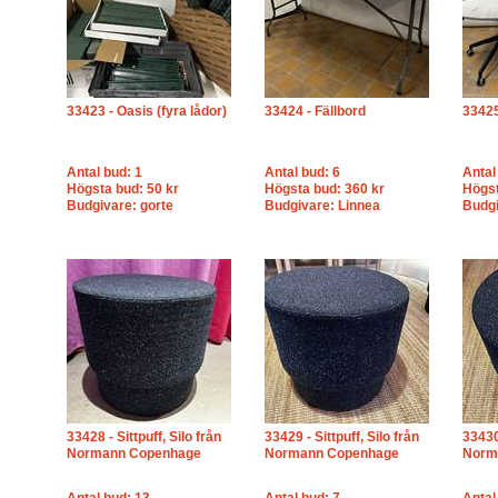
33423 - Oasis (fyra lådor)
33424 - Fällbord
33425
Antal bud: 1
Antal bud: 6
Antal
Högsta bud: 50 kr
Högsta bud: 360 kr
Högst
Budgivare: gorte
Budgivare: Linnea
Budg
33428 - Sittpuff, Silo från
33429 - Sittpuff, Silo från
33430 
Normann Copenhage
Normann Copenhage
Norm