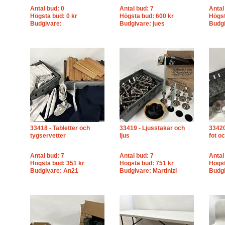
Antal bud: 0
Antal bud: 7
Antal
Högsta bud: 0 kr
Högsta bud: 600 kr
Högst
Budgivare:
Budgivare: jues
Budg
33418 - Tabletter och
33419 - Ljusstakar och
33420
tygservetter
ljus
fot oc
Antal bud: 7
Antal bud: 7
Antal
Högsta bud: 351 kr
Högsta bud: 751 kr
Högst
Budgivare: An21
Budgivare: Martinizi
Budg