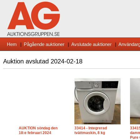
Hem
|
Pågående auktioner
|
Avslutade auktioner
|
Användarg
Auktion avslutad
2024-02-18
AUKTION söndag den
33414 - Integrerad
33415 
18:e februari 2024
tvättmaskin, 8 kg
damms
Pure