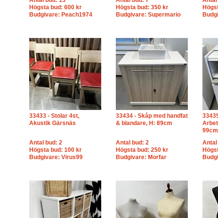
Antal bud: 13
Antal bud: 7
Antal
Högsta bud: 600 kr
Högsta bud: 350 kr
Högst
Budgivare: Peach1974
Budgivare: Supermario
Budg
33433 - Stolar 4st,
33434 - Skåp med handfat
33435
Akustik Gärsnäs
& blandare, H: 89cm
Arbet
99cm
Antal bud: 2
Antal bud: 2
Antal
Högsta bud: 100 kr
Högsta bud: 250 kr
Högst
Budgivare: Virus99
Budgivare: Morfar
Budgi