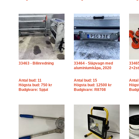
33463 - Bilinredning
33464 - Släpvagn med
33465 
aluminiumkåpa, 2020
2+2st
Antal bud: 11
Antal bud: 15
Antal
Högsta bud: 750 kr
Högsta bud: 12500 kr
Högst
Budgivare: Spjut
Budgivare: R8708
Budgi