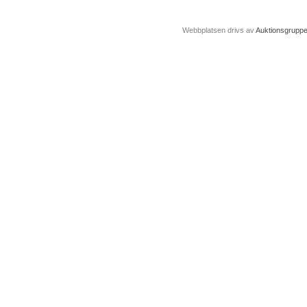
Webbplatsen drivs av
Auktionsgrupp