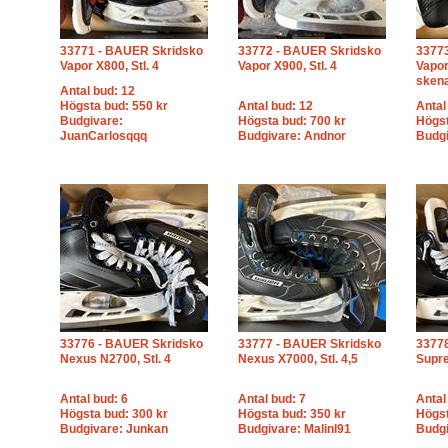
33771 - BAUER Skridsko
33772 - BAUER Skridsko
3377
Vapor X800, Stl. 4
Vapor X900, Stl. 4
Vapor
sken
Antal bud: 12
Högsta bud: 550 kr
Antal bud: 12
Antal
Budgivare:
Högsta bud: 700 kr
Högst
JuanCarlosqqq
Budgivare: Andnor
Budg
33776 - BAUER Skridsko
33777 - BAUER Skridsko
3377
Nexus N2700, Stl. 4
Nexus X7000, Stl. 4,5
Supre
Antal bud: 6
Antal bud: 7
Antal
Högsta bud: 300 kr
Högsta bud: 350 kr
Högst
Budgivare: Junkan
Budgivare: Malinl91
Budgi