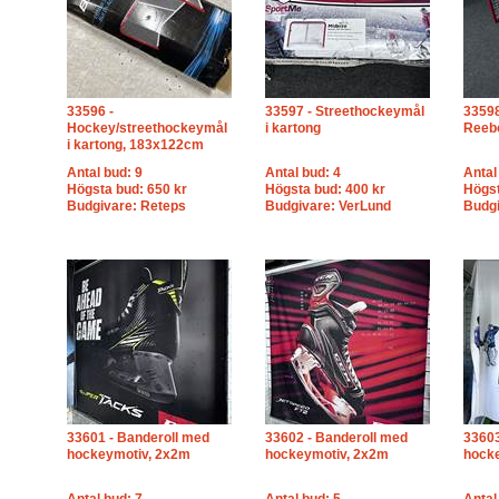
33596 -
33597 - Streethockeymål
33598
Hockey/streethockeymål
i kartong
Reeb
i kartong, 183x122cm
Antal bud: 9
Antal bud: 4
Antal
Högsta bud: 650 kr
Högsta bud: 400 kr
Högst
Budgivare: Reteps
Budgivare: VerLund
Budg
33601 - Banderoll med
33602 - Banderoll med
33603
hockeymotiv, 2x2m
hockeymotiv, 2x2m
hock