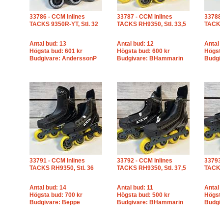
33786 - CCM Inlines
33787 - CCM Inlines
33788
TACKS 9350R-YT, Stl. 32
TACKS RH9350, Stl. 33,5
TACKS
Antal bud: 13
Antal bud: 12
Antal
Högsta bud: 601 kr
Högsta bud: 600 kr
Högst
Budgivare: AnderssonP
Budgivare: BHammarin
Budgi
33791 - CCM Inlines
33792 - CCM Inlines
33793
TACKS RH9350, Stl. 36
TACKS RH9350, Stl. 37,5
TACKS
Antal bud: 14
Antal bud: 11
Antal
Högsta bud: 700 kr
Högsta bud: 500 kr
Högst
Budgivare: Beppe
Budgivare: BHammarin
Budgi