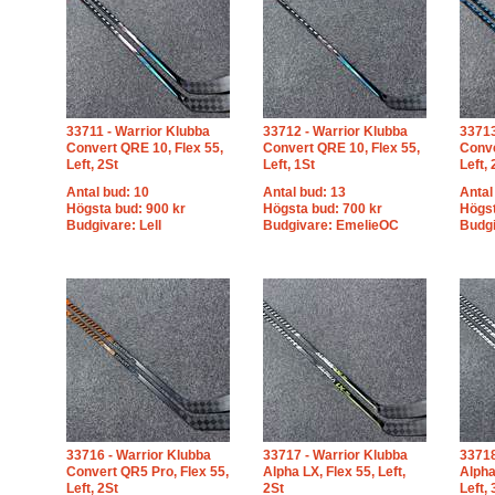
33711 - Warrior Klubba
33712 - Warrior Klubba
33713
Convert QRE 10, Flex 55,
Convert QRE 10, Flex 55,
Conve
Left, 2St
Left, 1St
Left, 
Antal bud: 10
Antal bud: 13
Antal
Högsta bud: 900 kr
Högsta bud: 700 kr
Högst
Budgivare: Lell
Budgivare: EmelieOC
Budgi
33716 - Warrior Klubba
33717 - Warrior Klubba
33718
Convert QR5 Pro, Flex 55,
Alpha LX, Flex 55, Left,
Alpha
Left, 2St
2St
Left, 