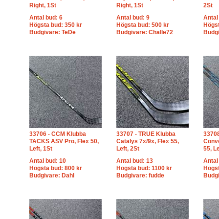
Right, 1St
Right, 1St
2St
Antal bud: 6
Antal bud: 9
Antal
Högsta bud: 350 kr
Högsta bud: 500 kr
Högst
Budgivare: TeDe
Budgivare: Challe72
Budgi
33706 - CCM Klubba
33707 - TRUE Klubba
33708
TACKS ASV Pro, Flex 50,
Catalys 7x/9x, Flex 55,
Conve
Left, 1St
Left, 2St
55, Le
Antal bud: 10
Antal bud: 13
Antal
Högsta bud: 800 kr
Högsta bud: 1100 kr
Högst
Budgivare: Dahl
Budgivare: fudde
Budg