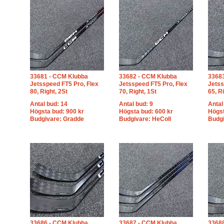
33681 - CCM Klubba
33682 - CCM Klubba
3368
Jetsspeed FT5 Pro, Flex
Jetsspeed FT5 Pro, Flex
Jetss
80, Right, 2St
70, Right, 1St
65, R
Antal bud: 14
Antal bud: 9
Antal
Högsta bud: 900 kr
Högsta bud: 600 kr
Högst
Budgivare: Gradde
Budgivare: HeColl
Budg
33686 - CCM Klubba
33687 - CCM Klubba
3368