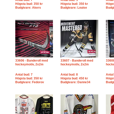
Antal bud: 7
Antal bud: 5
Antal
Högsta bud: 350 kr
Högsta bud: 350 kr
Högst
Budgivare: Akers
Budgivare: Louise
Budg
33606 - Banderoll med
33607 - Banderoll med
33608
hockeymotiv, 2x2m
hockeymotiv, 2x2m
hocke
Antal bud: 7
Antal bud: 8
Antal
Högsta bud: 350 kr
Högsta bud: 450 kr
Högst
Budgivare: Fedorov
Budgivare: Danne34
Budgi