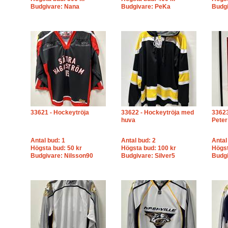
Budgivare: Nana
Budgivare: PeKa
Budgi
33621 - Hockeytröja
33622 - Hockeytröja med
33623
huva
Peter
Antal bud: 1
Antal bud: 2
Antal
Högsta bud: 50 kr
Högsta bud: 100 kr
Högst
Budgivare: Nilsson90
Budgivare: Silver5
Budg