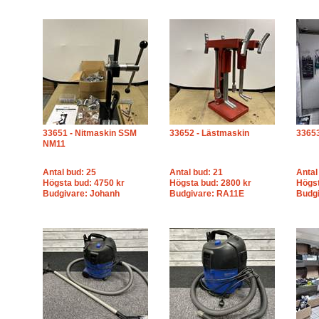
33651 - Nitmaskin SSM
33652 - Lästmaskin
33653
NM11
Antal bud: 25
Antal bud: 21
Antal
Högsta bud: 4750 kr
Högsta bud: 2800 kr
Högst
Budgivare: Johanh
Budgivare: RA11E
Budg