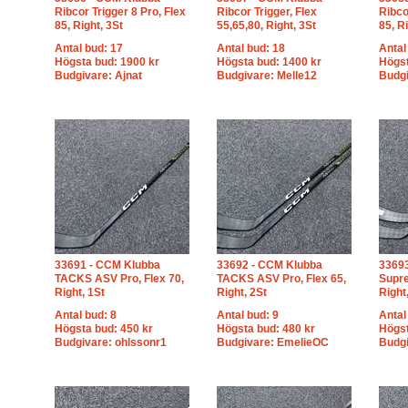
Ribcor Trigger 8 Pro, Flex
Ribcor Trigger, Flex
Ribco
85, Right, 3St
55,65,80, Right, 3St
85, R
Antal bud: 17
Antal bud: 18
Antal
Högsta bud: 1900 kr
Högsta bud: 1400 kr
Högst
Budgivare: Ajnat
Budgivare: Melle12
Budg
33691 - CCM Klubba
33692 - CCM Klubba
3369
TACKS ASV Pro, Flex 70,
TACKS ASV Pro, Flex 65,
Supre
Right, 1St
Right, 2St
Right
Antal bud: 8
Antal bud: 9
Antal
Högsta bud: 450 kr
Högsta bud: 480 kr
Högst
Budgivare: ohlssonr1
Budgivare: EmelieOC
Budgi