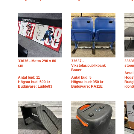
33636 - Matta 290 x 80
33637 -
33638
cm
Vikstolar/publikbänk
stopp
Bauer
Antal
Antal bud: 11
Antal bud: 5
Högst
Högsta bud: 500 kr
Högsta bud: 950 kr
Budgi
Budgivare: Ludde83
Budgivare: RA11E
idon