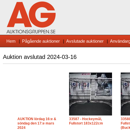
Hem
|
Pågående auktioner
|
Avslutade auktioner
|
Användarg
Auktion avslutad
2024-03-16
AUKTION lördag 16:e &
33587 - Hockeymål,
33588
söndag den 17:e mars
Fullstort 183x122cm
Fulls
2024
(Buck