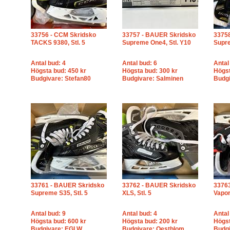
33756 - CCM Skridsko
33757 - BAUER Skridsko
3375
TACKS 9380, Stl. 5
Supreme One4, Stl. Y10
Supre
Antal bud: 4
Antal bud: 6
Antal
Högsta bud: 450 kr
Högsta bud: 300 kr
Högst
Budgivare: Stefan80
Budgivare: Salminen
Budg
33761 - BAUER Skridsko
33762 - BAUER Skridsko
3376
Supreme S35, Stl. 5
XLS, Stl. 5
Vapor
Antal bud: 9
Antal bud: 4
Antal
Högsta bud: 600 kr
Högsta bud: 200 kr
Högst
Budgivare: EGLW
Budgivare: Oestblom
Budgi