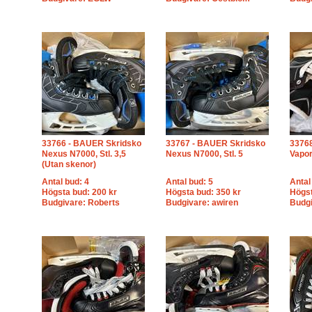
33766 - BAUER Skridsko
33767 - BAUER Skridsko
3376
Nexus N7000, Stl. 3,5
Nexus N7000, Stl. 5
Vapor
(Utan skenor)
Antal bud: 4
Antal bud: 5
Antal
Högsta bud: 200 kr
Högsta bud: 350 kr
Högst
Budgivare: Roberts
Budgivare: awiren
Budgi