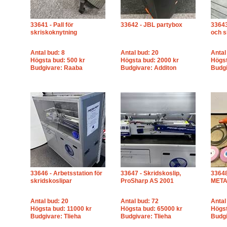
33641 - Pall för
33642 - JBL partybox
33643
skriskoknytning
och s
Antal bud: 8
Antal bud: 20
Antal
Högsta bud: 500 kr
Högsta bud: 2000 kr
Högst
Budgivare: Raaba
Budgivare: Additon
Budgi
33646 - Arbetsstation för
33647 - Skridskoslip,
33648
skridskoslipar
ProSharp AS 2001
MET
Antal bud: 20
Antal bud: 72
Antal
Högsta bud: 11000 kr
Högsta bud: 65000 kr
Högst
Budgivare: Tlieha
Budgivare: Tlieha
Budg