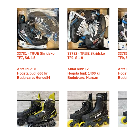
33781 - TRUE Skridsko
33782 - TRUE Skridsko
33783
TF7, Stl. 4,5
TF9, Stl. 9
TF9, S
Antal bud: 8
Antal bud: 12
Antal
Högsta bud: 600 kr
Högsta bud: 1400 kr
Högst
Budgivare: Hence84
Budgivare: Harpan
Budgi