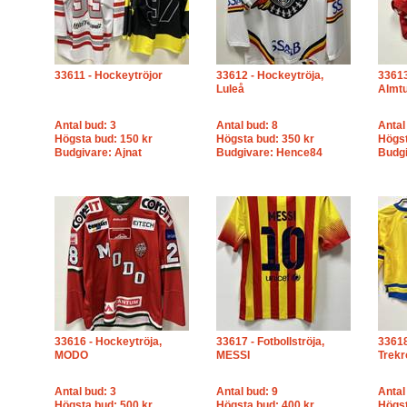
33611 - Hockeytröjor
33612 - Hockeytröja,
33613
Luleå
Almt
Antal bud: 3
Antal bud: 8
Antal
Högsta bud: 150 kr
Högsta bud: 350 kr
Högst
Budgivare: Ajnat
Budgivare: Hence84
Budgi
33616 - Hockeytröja,
33617 - Fotbollströja,
33618
MODO
MESSI
Trekr
Antal bud: 3
Antal bud: 9
Antal
Högsta bud: 500 kr
Högsta bud: 400 kr
Högst