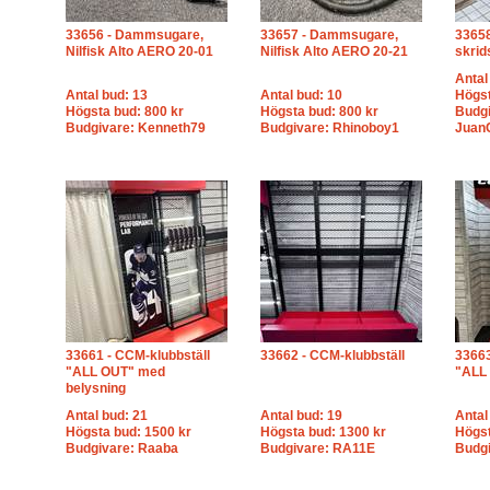
33656 - Dammsugare,
33657 - Dammsugare,
33658
Nilfisk Alto AERO 20-01
Nilfisk Alto AERO 20-21
skri
Antal
Antal bud: 13
Antal bud: 10
Högst
Högsta bud: 800 kr
Högsta bud: 800 kr
Budgi
Budgivare: Kenneth79
Budgivare: Rhinoboy1
Juan
33661 - CCM-klubbställ
33662 - CCM-klubbställ
33663
"ALL OUT" med
"ALL 
belysning
Antal bud: 21
Antal bud: 19
Antal
Högsta bud: 1500 kr
Högsta bud: 1300 kr
Högst
Budgivare: Raaba
Budgivare: RA11E
Budgi