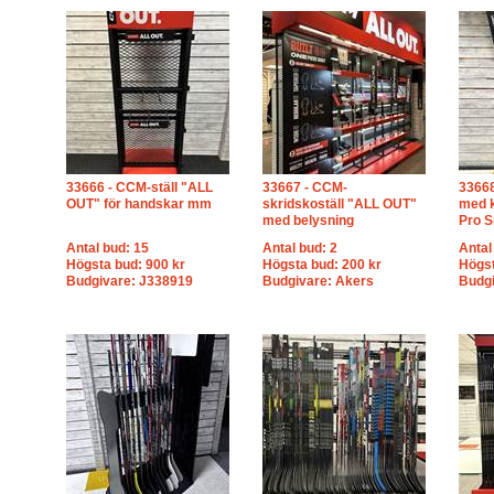
33666 - CCM-ställ "ALL
33667 - CCM-
33668
OUT" för handskar mm
skridskoställ "ALL OUT"
med k
med belysning
Pro S
Antal bud: 15
Antal bud: 2
Antal
Högsta bud: 900 kr
Högsta bud: 200 kr
Högst
Budgivare: J338919
Budgivare: Akers
Budgi