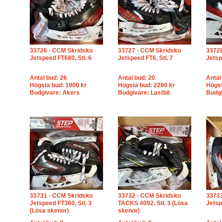
33726 - CCM Skridsko
33727 - CCM Skridsko
33728
Jetspeed FT680, Stl. 6
Jetspeed FT6, Stl. 7
Jetsp
Antal bud: 26
Antal bud: 20
Antal
Högsta bud: 1900 kr
Högsta bud: 2280 kr
Högst
Budgivare: Akers
Budgivare: Lastbil
Budgi
33731 - CCM Skridsko
33732 - CCM Skridsko
33733
Jetspeed FT360, Stl. 3
TACKS 4092, Stl. 3 (Lösa
Jetsp
(Lösa skenor)
skenor)