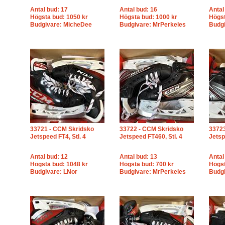
Antal bud: 17
Antal bud: 16
Antal
Högsta bud: 1050 kr
Högsta bud: 1000 kr
Högst
Budgivare: MicheDee
Budgivare: MrPerkeles
Budgi
33721 - CCM Skridsko
33722 - CCM Skridsko
33723
Jetspeed FT4, Stl. 4
Jetspeed FT460, Stl. 4
Jetsp
Antal bud: 12
Antal bud: 13
Antal
Högsta bud: 1048 kr
Högsta bud: 700 kr
Högst
Budgivare: LNor
Budgivare: MrPerkeles
Budg