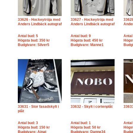
33626 - Hockeytröja med
33627 - Hockeytröja med
33628
Anders Lindbäck autograf
Anders Lindbäck autograf
Ander
Antal bud: 5
Antal bud: 9
Antal
Högsta bud: 350 kr
Högsta bud: 450 kr
Högst
Budgivare: Silver5
Budgivare: Manne1
Budg
33631 - Stor fasadskylt i
33632 - Skylt i cortenplåt
33633
plåt
Antal bud: 3
Antal bud: 1
Antal
Högsta bud: 150 kr
Högsta bud: 50 kr
Högst
Budgivare: Ajnat
Budgivare: Danne34
Budg