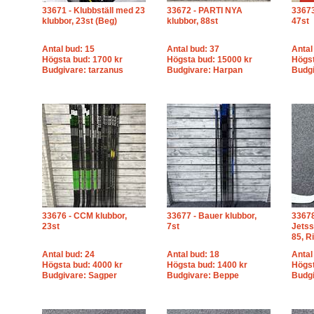
33671 - Klubbställ med 23
33672 - PARTI NYA
33673
klubbor, 23st (Beg)
klubbor, 88st
47st
Antal bud: 15
Antal bud: 37
Antal
Högsta bud: 1700 kr
Högsta bud: 15000 kr
Högst
Budgivare: tarzanus
Budgivare: Harpan
Budgi
33676 - CCM klubbor,
33677 - Bauer klubbor,
3367
23st
7st
Jetss
85, R
Antal bud: 24
Antal bud: 18
Antal
Högsta bud: 4000 kr
Högsta bud: 1400 kr
Högst
Budgivare: Sagper
Budgivare: Beppe
Budg