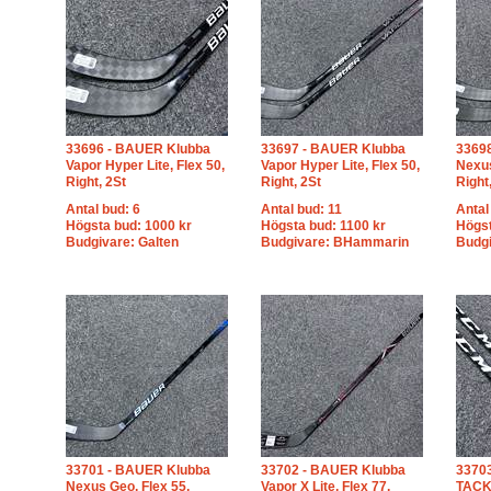
33696 - BAUER Klubba
33697 - BAUER Klubba
3369
Vapor Hyper Lite, Flex 50,
Vapor Hyper Lite, Flex 50,
Nexus
Right, 2St
Right, 2St
Right
Antal bud: 6
Antal bud: 11
Antal
Högsta bud: 1000 kr
Högsta bud: 1100 kr
Högst
Budgivare: Galten
Budgivare: BHammarin
Budgi
33701 - BAUER Klubba
33702 - BAUER Klubba
3370
Nexus Geo, Flex 55,
Vapor X Lite, Flex 77,
TACKS