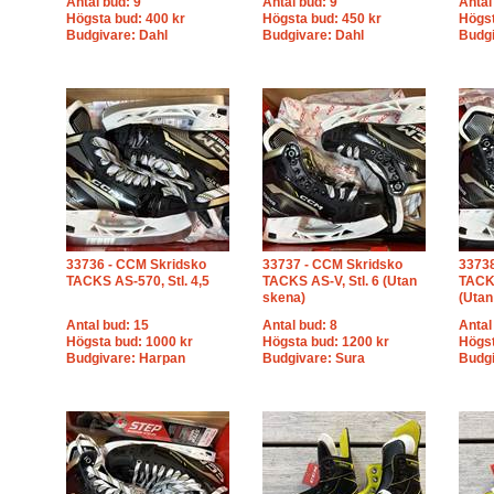
Antal bud: 9
Antal bud: 9
Antal
Högsta bud: 400 kr
Högsta bud: 450 kr
Högst
Budgivare: Dahl
Budgivare: Dahl
Budg
33736 - CCM Skridsko
33737 - CCM Skridsko
33738
TACKS AS-570, Stl. 4,5
TACKS AS-V, Stl. 6 (Utan
TACKS
skena)
(Utan
Antal bud: 15
Antal bud: 8
Antal
Högsta bud: 1000 kr
Högsta bud: 1200 kr
Högst
Budgivare: Harpan
Budgivare: Sura
Budgi