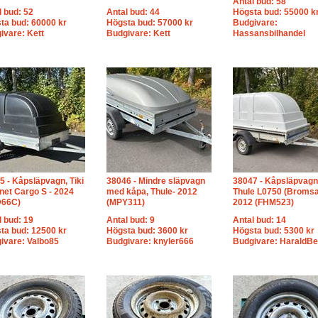
Antal bud: 58
l bud: 52
Antal bud: 44
Högsta bud: 55000 k
ta bud: 60000 kr
Högsta bud: 57000 kr
Budgivare:
ivare: Kett
Budgivare: Kett
Hassansbilhandel
5 - Kåpsläpvagn, Tiki
38046 - Mindre släpvagn
38047 - Kåpsläpvagn
net Cargo S - 2024
med kåpa, Thule- 2012
Thule L0750 (Bromsa
D66C)
(MPY311)
2012 (FHM523)
l bud: 19
Antal bud: 9
Antal bud: 14
ta bud: 12500 kr
Högsta bud: 3600 kr
Högsta bud: 5300 kr
ivare: Valbo85
Budgivare: knyler666
Budgivare: HaraldBe