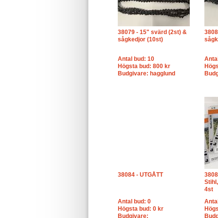
38079 - 15" svärd (2st) &
3808
sågkedjor (10st)
sågk
Antal bud: 10
Anta
Högsta bud: 800 kr
Högs
Budgivare: hagglund
Budg
38084 - UTGÅTT
3808
Stih
4st
Antal bud: 0
Anta
Högsta bud: 0 kr
Högs
Budgivare:
Budg