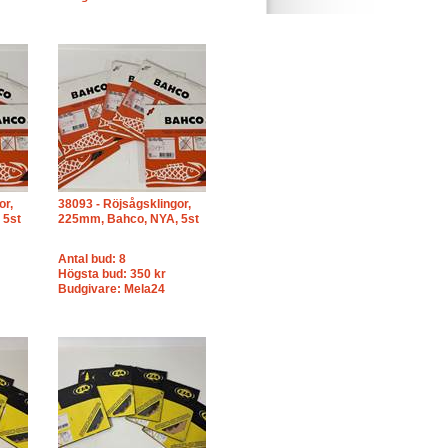
or,
38093 - Röjsågsklingor,
 5st
225mm, Bahco, NYA, 5st
Antal bud: 8
Högsta bud: 350 kr
Budgivare: Mela24