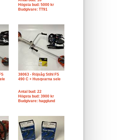
Antal bud: 18
Högsta bud: 5000 kr
Budgivare: TT91
FS
38063 - Röjsåg Stihl FS
ele
490 C + Husqvarna sele
Antal bud: 22
Högsta bud: 3900 kr
Budgivare: hagglund