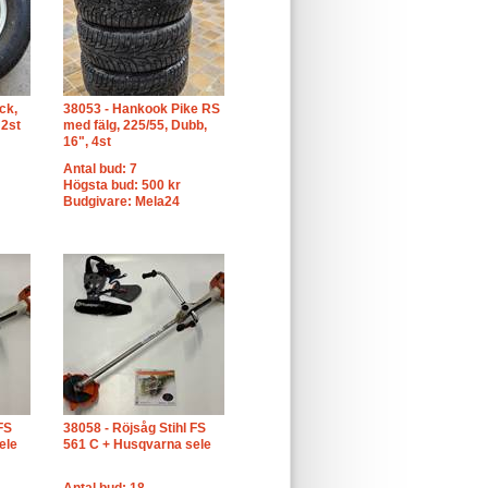
ck,
38053 - Hankook Pike RS
 2st
med fälg, 225/55, Dubb,
16", 4st
Antal bud: 7
Högsta bud: 500 kr
Budgivare: Mela24
FS
38058 - Röjsåg Stihl FS
ele
561 C + Husqvarna sele