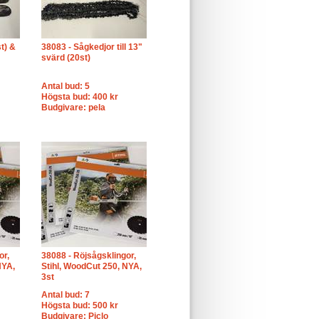
t) &
38083 - Sågkedjor till 13"
svärd (20st)
Antal bud: 5
Högsta bud: 400 kr
Budgivare: pela
or,
38088 - Röjsågsklingor,
NYA,
Stihl, WoodCut 250, NYA,
3st
Antal bud: 7
Högsta bud: 500 kr
Budgivare: Piclo