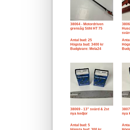
38064 - Motordriven
3806
grensåg Stihl HT 75
Husq
svär
Antal bud: 25
Anta
Högsta bud: 3400 kr
Högs
Budgivare: Mela24
Budg
38069 - 13" svärd & 2st
3807
nya kedjor
nya 
Antal bud: 5
Anta
Högsta bud: 300 kr
Högs