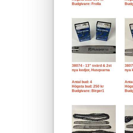
Budgivare: Frolla
Budg
38074 - 13" svärd & 2st
3807
nya kedjor, Husqvarna
nya 
Antal bud: 4
Anta
Högsta bud: 250 kr
Högs
Budgivare: Birger1
Budg