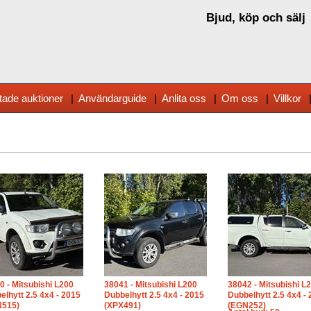
Bjud, köp och sälj
tade auktioner
|
Användarguide
|
Anlita oss
|
Om oss
|
Villkor
0 - Mitsubishi L200
38041 - Mitsubishi L200
38042 - Mitsubishi L
elhytt 2.5 4x4 - 2015
Dubbelhytt 2.5 4x4 - 2015
Dubbelhytt 2.5 4x4 -
515)
(XPX491)
(EGN252)