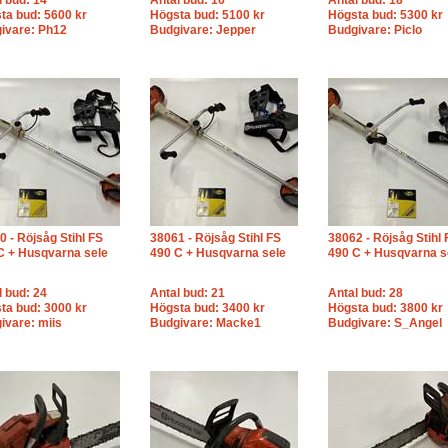
l bud: 14
Antal bud: 16
Antal bud: 18
ta bud: 5600 kr
Högsta bud: 5100 kr
Högsta bud: 5300 kr
ivare: Ph12
Budgivare: Jepper
Budgivare: Piclo
0 - Röjsåg Stihl FS
38061 - Röjsåg Stihl FS
38062 - Röjsåg Stihl 
C + Husqvarna sele
490 C + Husqvarna sele
490 C + Husqvarna s
l bud: 24
Antal bud: 21
Antal bud: 28
ta bud: 3000 kr
Högsta bud: 3400 kr
Högsta bud: 3800 kr
ivare: miis
Budgivare: Macke1
Budgivare: S_Angel