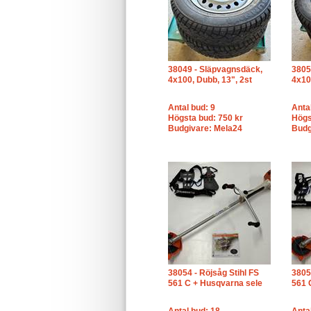
38049 - Släpvagnsdäck,
3805
4x100, Dubb, 13", 2st
4x10
Antal bud: 9
Anta
Högsta bud: 750 kr
Högs
Budgivare: Mela24
Budg
38054 - Röjsåg Stihl FS
3805
561 C + Husqvarna sele
561 