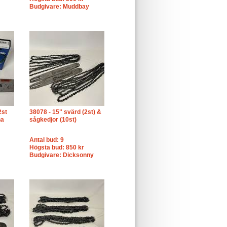
Budgivare: Muddbay
2st
38078 - 15" svärd (2st) &
na
sågkedjor (10st)
Antal bud: 9
Högsta bud: 850 kr
Budgivare: Dicksonny