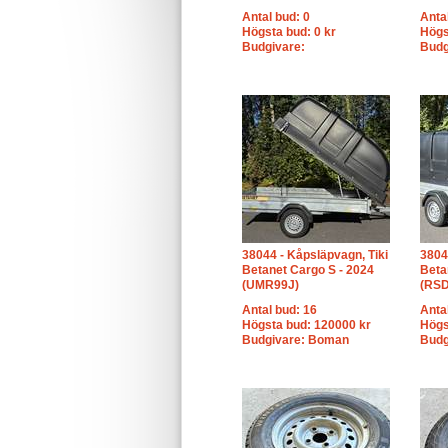
Antal bud: 0
Anta
Högsta bud: 0 kr
Högs
Budgivare:
Budg
38044 - Kåpsläpvagn, Tiki
3804
Betanet Cargo S - 2024
Beta
(UMR99J)
(RS
Antal bud: 16
Anta
Högsta bud: 120000 kr
Högs
Budgivare: Boman
Budg