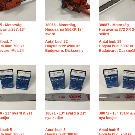
5 - Motorsåg,
38066 - Motorsåg,
38067 - Motorsåg,
varna 257, 13"
Husqvarna 550XP, 18"
Husqvarna 372 XP, 2
d
svärd
svärd
l bud: 7
Antal bud: 22
Antal bud: 19
ta bud: 700 kr
Högsta bud: 4900 kr
Högsta bud: 6307 kr
ivare: Mela24
Budgivare: Dicksonny
Budgivare: Cassne1
0 - 13" svärd & 2st
38071 - 13" svärd & 2st
38072 - 13" svärd & 
kedjor
nya kedjor
nya kedjor
l bud: 5
Antal bud: 5
Antal bud: 5
ta bud: 300 kr
Högsta bud: 300 kr
Högsta bud: 250 kr