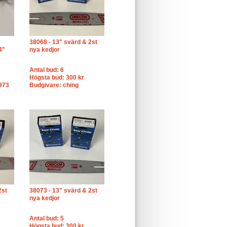
38068 - 13" svärd & 2st
4"
nya kedjor
Antal bud: 6
Högsta bud: 300 kr
973
Budgivare: ching
2st
38073 - 13" svärd & 2st
nya kedjor
Antal bud: 5
Högsta bud: 300 kr