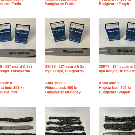
ivare: Frolla
Budgivare: Frolla
Budgivare: Tonyb
5 - 13" svärd & 2st
38076 - 13" svärd & 2st
38077 - 13" svärd & 
kedjor, Husqvarna
nya kedjor, Husqvarna
nya kedjor, Husqvar
l bud: 8
Antal bud: 6
Antal bud: 5
ta bud: 351 kr
Högsta bud: 400 kr
Högsta bud: 301 kr
ivare: tide
Budgivare: Muddbay
Budgivare: valpen