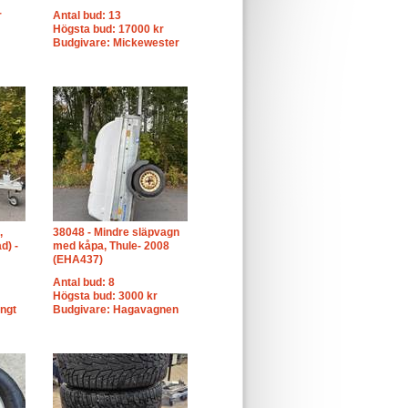
r
Antal bud: 13
Högsta bud: 17000 kr
Budgivare: Mickewester
,
38048 - Mindre släpvagn
d) -
med kåpa, Thule- 2008
(EHA437)
Antal bud: 8
Högsta bud: 3000 kr
ngt
Budgivare: Hagavagnen