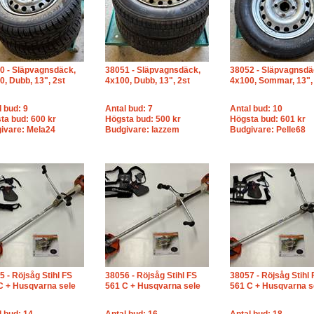
0 - Släpvagnsdäck,
38051 - Släpvagnsdäck,
38052 - Släpvagnsdä
0, Dubb, 13", 2st
4x100, Dubb, 13", 2st
4x100, Sommar, 13",
l bud: 9
Antal bud: 7
Antal bud: 10
ta bud: 600 kr
Högsta bud: 500 kr
Högsta bud: 601 kr
ivare: Mela24
Budgivare: lazzem
Budgivare: Pelle68
5 - Röjsåg Stihl FS
38056 - Röjsåg Stihl FS
38057 - Röjsåg Stihl 
C + Husqvarna sele
561 C + Husqvarna sele
561 C + Husqvarna s