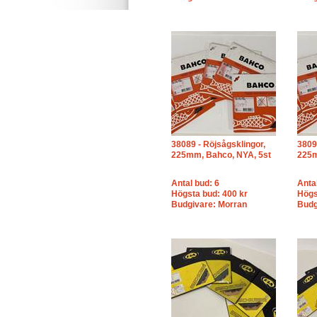
38089 - Röjsågsklingor,
3809
225mm, Bahco, NYA, 5st
225m
Antal bud: 6
Anta
Högsta bud: 400 kr
Högs
Budgivare: Morran
Budg