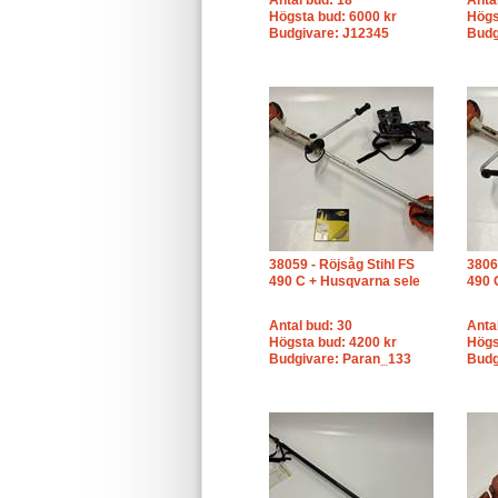
Antal bud: 18
Anta
Högsta bud: 6000 kr
Högs
Budgivare: J12345
Budg
38059 - Röjsåg Stihl FS
3806
490 C + Husqvarna sele
490 
Antal bud: 30
Anta
Högsta bud: 4200 kr
Högs
Budgivare: Paran_133
Budg