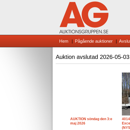
Hem
|
Pågående auktioner
|
Avslu
Auktion avslutad
2026-05-03
AUKTION söndag den 3:e
4014
maj 2026
Exce
(NYS