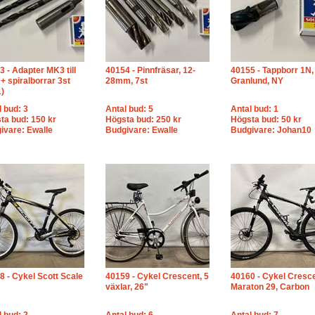
3 - Adapter MK3 till
40154 - Pinnfräsar, 12-
40155 - Tappborr 1N,
+ spiralborrar 3st
28mm, 7st
Granlund, NY
)
l bud: 3
Antal bud: 5
Antal bud: 1
ta bud: 150 kr
Högsta bud: 250 kr
Högsta bud: 50 kr
ivare: Ewalle
Budgivare: Ewalle
Budgivare: Johan10
8 - Cykel Scott Scale
40159 - Cykel Crescent, 5
40160 - Cykel Cresce
växlar, 26"
Maraton 29, Carbon