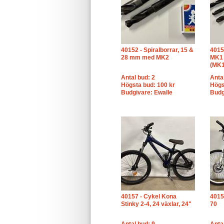
40152 - Spiralborrar, 15 &
4015
28 mm med MK2
MK1 
(MK1
Antal bud: 2
Anta
Högsta bud: 100 kr
Högs
Budgivare: Ewalle
Budg
40157 - Cykel Kona
4015
Stinky 2-4, 24 växlar, 24"
70