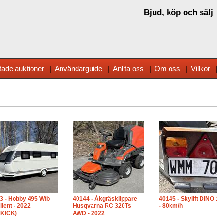
Bjud, köp och sälj
tade auktioner
|
Användarguide
|
Anlita oss
|
Om oss
|
Villkor
3 - Hobby 495 Wfb
40144 - Åkgräsklippare
40145 - Skylift DINO 
llent - 2022
Husqvarna RC 320Ts
- 80km/h
KICK)
AWD - 2022