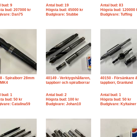
l bud: 9
Antal bud: 19
Antal bud: 83
ta bud: 207000 kr
Högsta bud: 45000 kr
Högsta bud: 120000 
ivare: Dan75
Budgivare: Stubbe
Budgivare: Tuffing
8 - Spiralborr 28mm
40149 - Verktygshållaren,
40150 - Försänkare 
 MK4
tappborr och spiralborrar
tappborr, Granlund
l bud: 1
Antal bud: 2
Antal bud: 1
ta bud: 50 kr
Högsta bud: 100 kr
Högsta bud: 50 kr
ivare: Catalina59
Budgivare: Johan10
Budgivare: Kyltainer