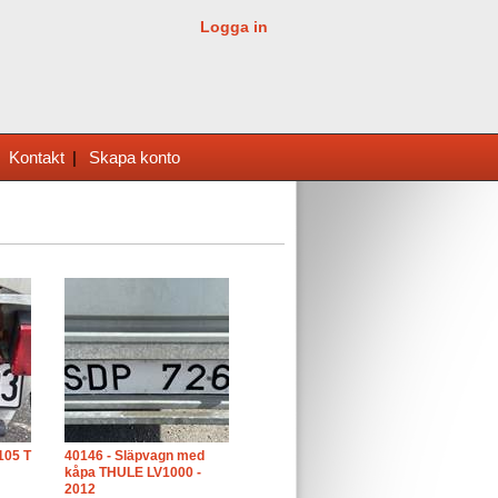
Logga in
|
Kontakt
|
Skapa konto
105 T
40146 - Släpvagn med
kåpa THULE LV1000 -
2012