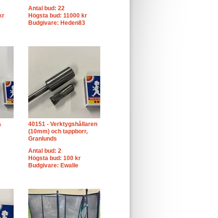
Antal bud: 22
kr
Högsta bud: 11000 kr
Budgivare: Heden83
&
40151 - Verktygshållaren
(10mm) och tappborr,
Granlunds
Antal bud: 2
Högsta bud: 100 kr
Budgivare: Ewalle