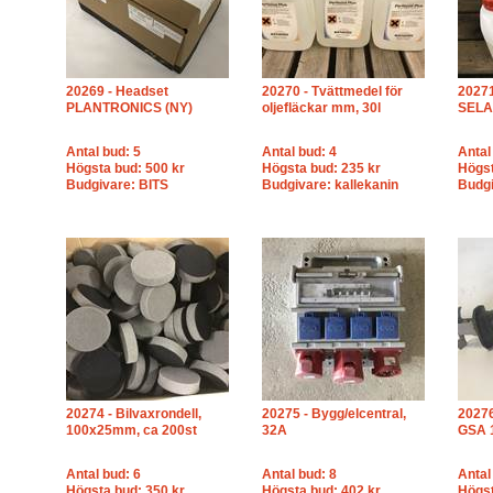
20269 - Headset
20270 - Tvättmedel för
20271
PLANTRONICS (NY)
oljefläckar mm, 30l
SELA
Antal bud: 5
Antal bud: 4
Antal
Högsta bud: 500 kr
Högsta bud: 235 kr
Högst
Budgivare: BITS
Budgivare: kallekanin
Budg
20274 - Bilvaxrondell,
20275 - Bygg/elcentral,
20276
100x25mm, ca 200st
32A
GSA 1
Antal bud: 6
Antal bud: 8
Antal
Högsta bud: 350 kr
Högsta bud: 402 kr
Högst