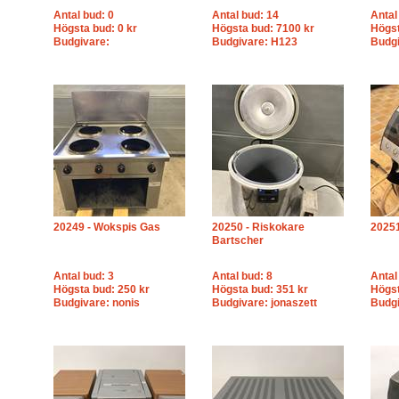
Antal bud: 0
Antal bud: 14
Antal
Högsta bud: 0 kr
Högsta bud: 7100 kr
Högst
Budgivare:
Budgivare: H123
Budgi
20249 - Wokspis Gas
20250 - Riskokare
2025
Bartscher
Antal bud: 3
Antal bud: 8
Antal
Högsta bud: 250 kr
Högsta bud: 351 kr
Högst
Budgivare: nonis
Budgivare: jonaszett
Budgi