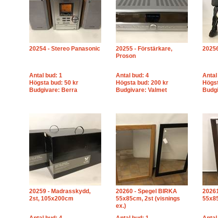
20254 - Stereo Panasonic
20255 - Förstärkare,
2025
Proson
Antal bud: 1
Antal bud: 4
Antal
Högsta bud: 50 kr
Högsta bud: 200 kr
Högst
Budgivare: Berra
Budgivare: Valmet
Budgi
20259 - Madrasskydd,
20260 - Spegel BIRKA
2026
2st, 105x200cm
55x85cm, 2st (visnings
55x85
ex.)