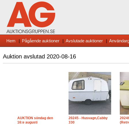
Hem
|
Pågående auktioner
|
Avslutade auktioner
|
Användarg
Auktion avslutad
2020-08-16
AUKTION söndag den
20245 - Husvagn,Cabby
20246
16:e augusti
330
(Retr