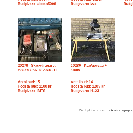
Budgivare: abbas5008
Budgivare: izze
Budgi
20279 - Skruvdragare,
20280 - Kap/gersåg +
Bosch GSR 18V-60C + l
stativ
Antal bud: 15
Antal bud: 14
Högsta bud: 1100 kr
Högsta bud: 1205 kr
Budgivare: BITS
Budgivare: H123
Webbplatsen drivs av
Auktionsgrupp