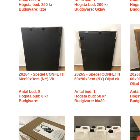
Antal bud: 4
Antal bud: 1
Antal
Högsta bud: 250 kr
Högsta bud: 200 kr
Högst
Budgivare: izze
Budgivare: Gklav
Budgi
20264 - Spegel CONFETTI
20265 - Spegel CONFETTI
20266
60x90x3cm (NY) Vit
60x90x3cm (NY) Oljad ek
60x90
Oljad
Antal bud: 0
Antal bud: 1
Antal
Högsta bud: 0 kr
Högsta bud: 50 kr
Högst
Budgivare:
Budgivare: Ida89
Budgi